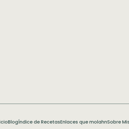
icio
Blog
Índice de Recetas
Enlaces que molahn
Sobre Mis