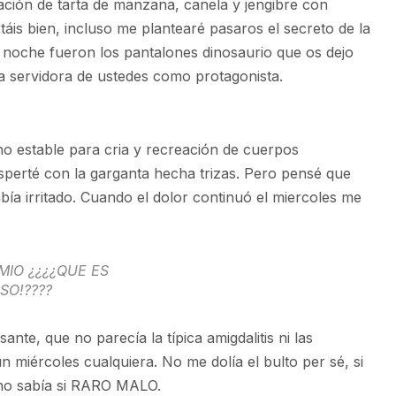
nación de tarta de manzana, canela y jengibre con
táis bien, incluso me plantearé pasaros el secreto de la
noche fueron los pantalones dinosaurio que os dejo
ra servidora de ustedes como protagonista.
no estable para cria y recreación de cuerpos
perté con la garganta hecha trizas. Pero pensé que
ía irritado. Cuando el dolor continuó el miercoles me
MIO ¿¿¿¿QUE ES
SO!????
nte, que no parecía la típica amigdalitis ni las
 miércoles cualquiera. No me dolía el bulto per sé, si
 no sabía si RARO MALO.