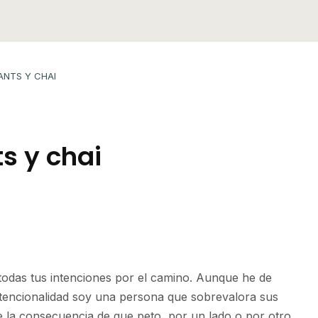
ANTS Y CHAI
s y chai
 todas tus intenciones por el camino. Aunque he de
intencionalidad soy una persona que sobrevalora sus
e la consecuencia de que peto, por un lado o por otro