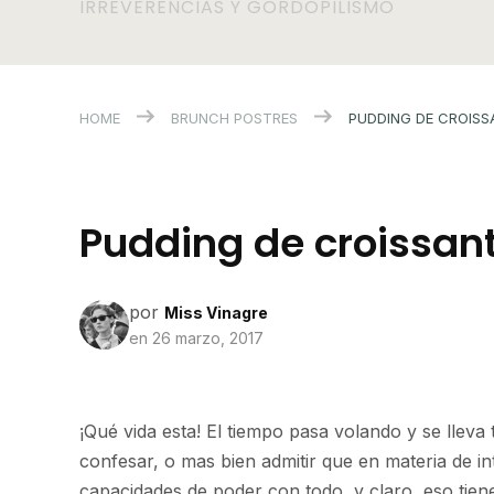
IRREVERENCIAS Y GORDOPILISMO
HOME
BRUNCH
POSTRES
PUDDING DE CROISS
Pudding de croissant
por
Miss Vinagre
en
26 marzo, 2017
¡Qué vida esta! El tiempo pasa volando y se lleva
confesar, o mas bien admitir que en materia de 
capacidades de poder con todo, y claro, eso tien