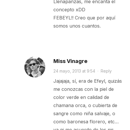
Llenapanzas, me encanta el
concepto xDD
FEBEYL!! Creo que por aquí
somos unos cuantos.
Miss Vinagre
24 mayo, 2013 at 9:54
·
Reply
Jajajaja, sí, era de Efeyl, quizás
me conozcas con la piel de
color verde en calidad de
chamana orca, o cubierta de
sangre como niña salvaje, o
como baronesa florero, etc…
ya ni me acuerdo de los pjs…