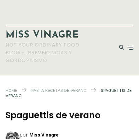
MISS VINAGRE
NOT YOUR ORDINARY FOOD
BLOG - IRREVERENCIAS Y
GORDOPILISMO
HOME
PASTA
RECETAS DE VERANO
SPAGUETTIS DE
VERANO
Spaguettis de verano
por
Miss Vinagre