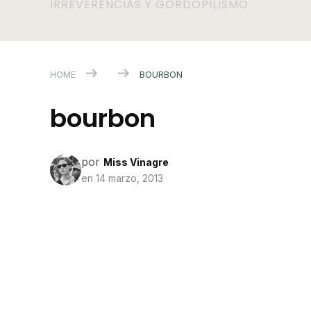
IRREVERENCIAS Y GORDOPILISMO
HOME
BOURBON
bourbon
por
Miss Vinagre
en
14 marzo, 2013