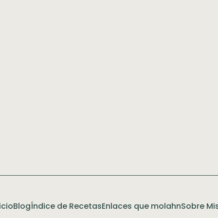
icio
Blog
Índice de Recetas
Enlaces que molahn
Sobre Mis