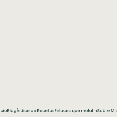
icio
Blog
Índice de Recetas
Enlaces que molahn
Sobre Mis