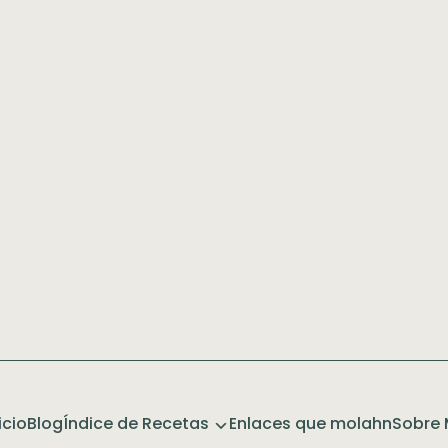
icio
Blog
Índice de Recetas
Enlaces que molahn
Sobre 