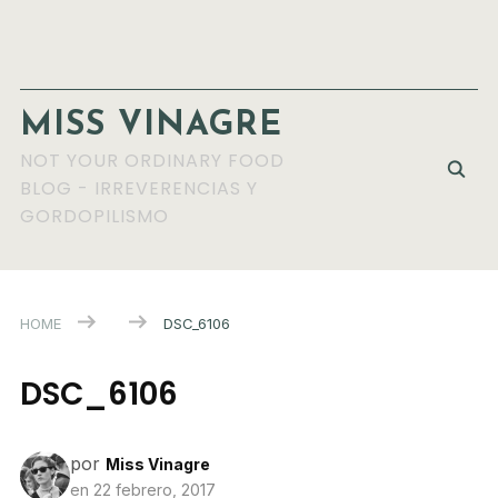
MISS VINAGRE
NOT YOUR ORDINARY FOOD
BLOG - IRREVERENCIAS Y
GORDOPILISMO
HOME
DSC_6106
DSC_6106
por
Miss Vinagre
en
22 febrero, 2017