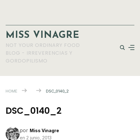
MISS VINAGRE
NOT YOUR ORDINARY FOOD
BLOG - IRREVERENCIAS Y
GORDOPILISMO
HOME
DSC_0140_2
DSC_0140_2
por
Miss Vinagre
en
2 junio, 2013