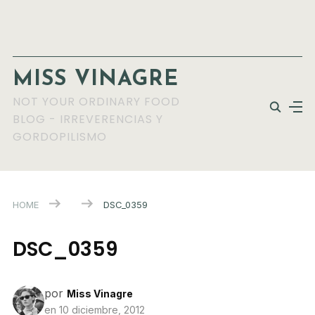
MISS VINAGRE
NOT YOUR ORDINARY FOOD
BLOG - IRREVERENCIAS Y
GORDOPILISMO
HOME
DSC_0359
DSC_0359
por
Miss Vinagre
en
10 diciembre, 2012