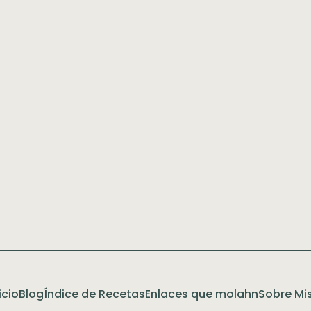
icio
Blog
Índice de Recetas
Enlaces que molahn
Sobre Mis