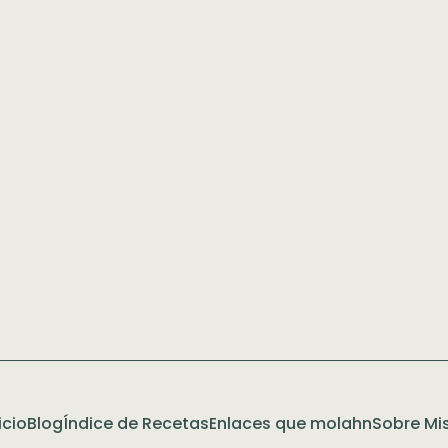
icio
Blog
Índice de Recetas
Enlaces que molahn
Sobre Mis