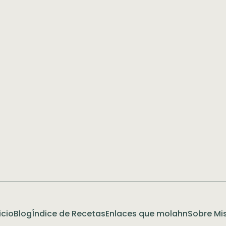
icio
Blog
Índice de Recetas
Enlaces que molahn
Sobre Mis