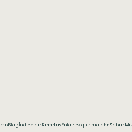
icio
Blog
Índice de Recetas
Enlaces que molahn
Sobre Mis