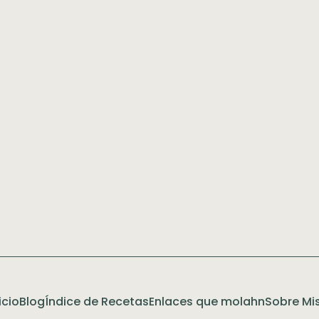
icio
Blog
Índice de Recetas
Enlaces que molahn
Sobre Mis