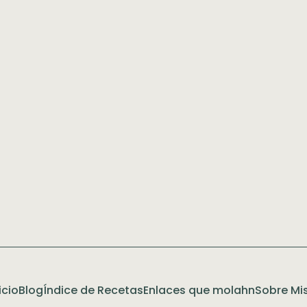
icio
Blog
Índice de Recetas
Enlaces que molahn
Sobre Mis